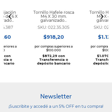
 fijación
Tornillo Hafele rosca
Tornillo Ha
le de 6 X
M4 X 30 mm.
M4 X 4
rado...
galvanizado...
galvaniz
.44.387
SKU:
022.35.305
SKU:
022
0,60
$918,20
$1.12
uperiores a
por compras superiores a
por compras s
000
$100.000
$100.
07
con
$872,29
con
$1.070,
encia o
Transferencia o
Transfer
bancario
depósito bancario
depósito 
Newsletter
¡Suscribite y accedé a un 5% OFF en tu compra!