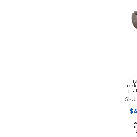
Tir
red
pla
m
SKU
$4
p
s