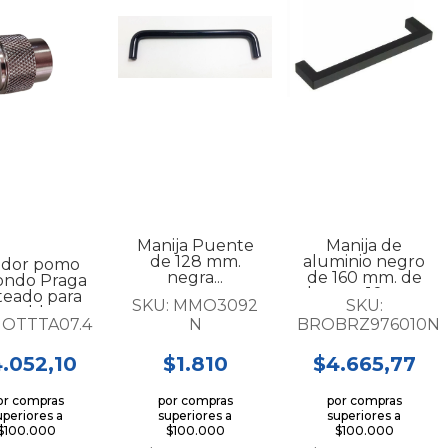
Manija Puente
Manija de
de 128 mm.
aluminio negro
ador pomo
negra...
de 160 mm. de
ondo Praga
largo x 10 mm.
teado para
SKU:
MMO3092
SKU:
de alt...
ueble...
:
OTTTA07.4
N
BROBRZ976010N
.052,10
$1.810
$4.665,77
or compras
por compras
por compras
uperiores a
superiores a
superiores a
$100.000
$100.000
$100.000