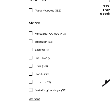
$13
Tran
Para Muebles (132)
depós
Marca
Artesanal Oviedo (40)
Bronzen (66)
Currao (5)
Dell´avo (2)
Emr (30)
Hafele (169)
Lupum (15)
Metalúrgica Moya (37)
Ver más