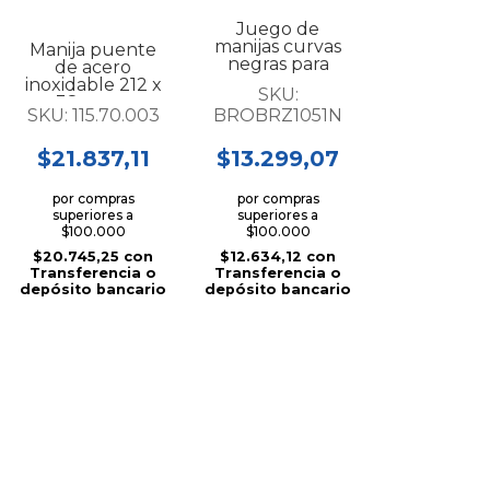
Juego de
manijas curvas
Manija puente
negras para
de acero
puerta...
inoxidable 212 x
SKU:
38 mm....
SKU:
115.70.003
BROBRZ1051N
$21.837,11
$13.299,07
por compras
por compras
superiores a
superiores a
$100.000
$100.000
$20.745,25
con
$12.634,12
con
Transferencia o
Transferencia o
depósito bancario
depósito bancario