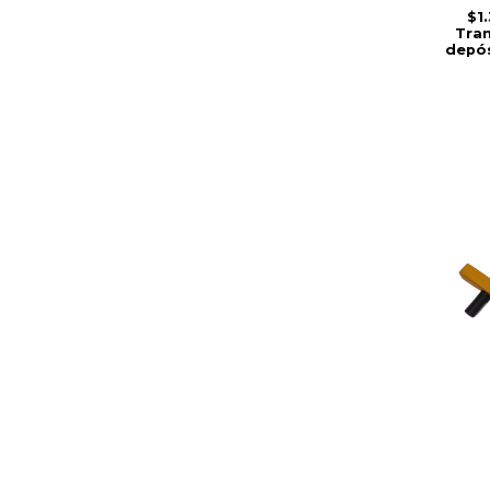
$1
Tran
depós