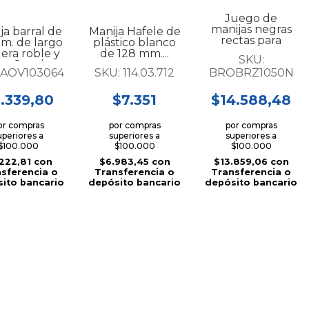
Juego de
manijas negras
ja barral de
Manija Hafele de
rectas para
m. de largo
plástico blanco
puerta...
era roble y
de 128 mm....
SKU:
o Quadra...
AOV103064
SKU:
114.03.712
BROBRZ1050N
.339,80
$7.351
$14.588,48
or compras
por compras
por compras
uperiores a
superiores a
superiores a
$100.000
$100.000
$100.000
.222,81
con
$6.983,45
con
$13.859,06
con
sferencia o
Transferencia o
Transferencia o
ito bancario
depósito bancario
depósito bancario