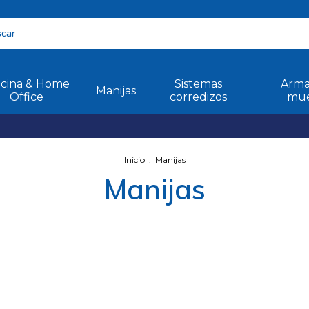
icina & Home
Sistemas
Arma
Manijas
Office
corredizos
mue
Inicio
.
Manijas
Manijas