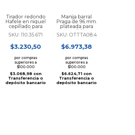
Tirador redondo
Manija barral
Hafele en niquel
Praga de 96 mm.
cepillado para
plateada para
mueble...
mueble...
SKU:
110.35.671
SKU:
OTTTA08.4
$3.230,50
$6.973,38
por compras
por compras
superiores a
superiores a
$100.000
$100.000
$3.068,98
con
$6.624,71
con
Transferencia o
Transferencia o
depósito bancario
depósito bancario