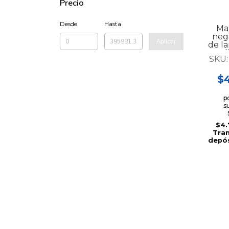
Precio
Desde
Hasta
Man
neg
Aplicar
de l
d
SKU
$4
p
s
$4.
Tran
depós