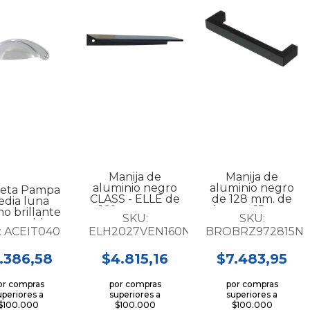
Manija de
Manija de
aluminio negro
aluminio negro
eta Pampa
CLASS - ELLE de
de 128 mm. de
dia luna
160 mm. para
largo x 15 mm.
o brillante
SKU:
SKU:
mueble...
de alt...
a mueble...
:
ACEIT040
ELH2027VEN160N
BROBRZ972815N
.386,58
$4.815,16
$7.483,95
or compras
por compras
por compras
uperiores a
superiores a
superiores a
$100.000
$100.000
$100.000