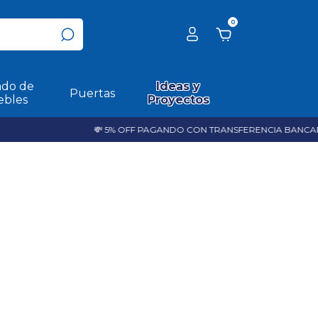
0
do de
Ideas y
Puertas
bles
Proyectos
💸 5% OFF PAGANDO CON TRANSFERENCIA BANCARIA - EXCLU