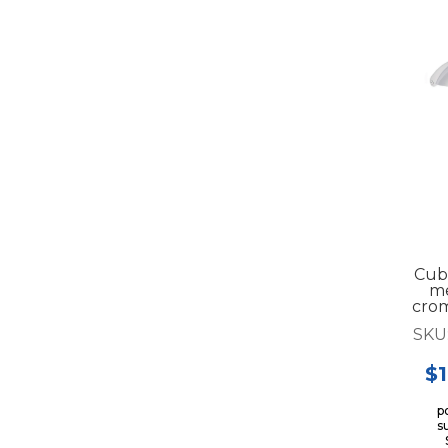
Cub
me
crom
par
SKU
$1
p
s