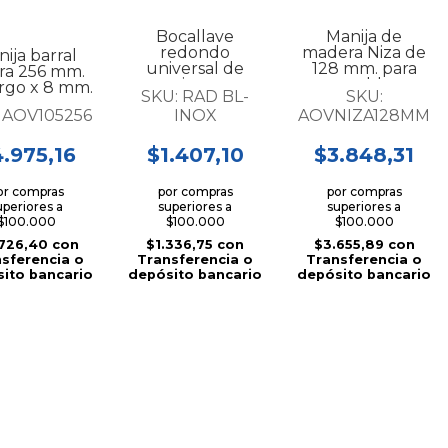
Bocallave
Manija de
redondo
madera Niza de
ija barral
universal de
128 mm. para
ra 256 mm.
acero inox. para
mueble...
argo x 8 mm.
SKU:
RAD BL-
SKU:
manijas...
iam. para
:
AOV105256
INOX
AOVNIZA128MM
mueb...
.975,16
$1.407,10
$3.848,31
or compras
por compras
por compras
uperiores a
superiores a
superiores a
$100.000
$100.000
$100.000
726,40
con
$1.336,75
con
$3.655,89
con
sferencia o
Transferencia o
Transferencia o
ito bancario
depósito bancario
depósito bancario