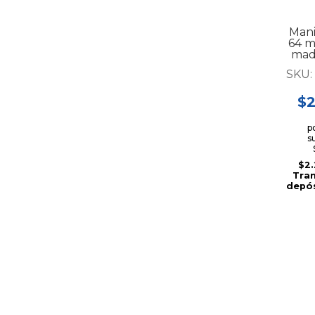
Mani
64 m
mad
negr
SKU:
$2
p
s
$2
Tran
depós