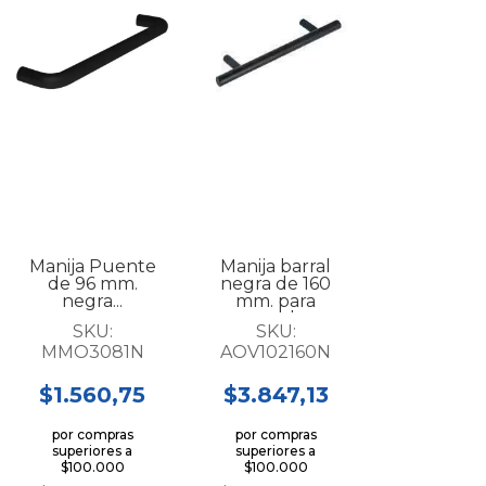
Manija Puente
Manija barral
de 96 mm.
negra de 160
negra...
mm. para
mueble...
SKU:
SKU:
MMO3081N
AOV102160N
$1.560,75
$3.847,13
por compras
por compras
superiores a
superiores a
$100.000
$100.000