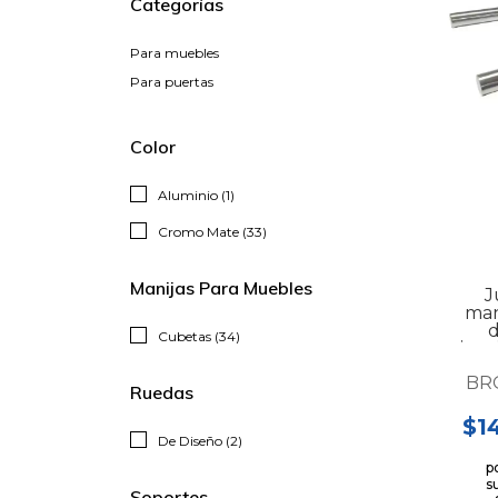
Categorías
Para muebles
Para puertas
Color
Aluminio (1)
Cromo Mate (33)
Manijas Para Muebles
J
man
d
Cubetas (34)
inox
BR
Ruedas
$1
De Diseño (2)
p
s
Soportes