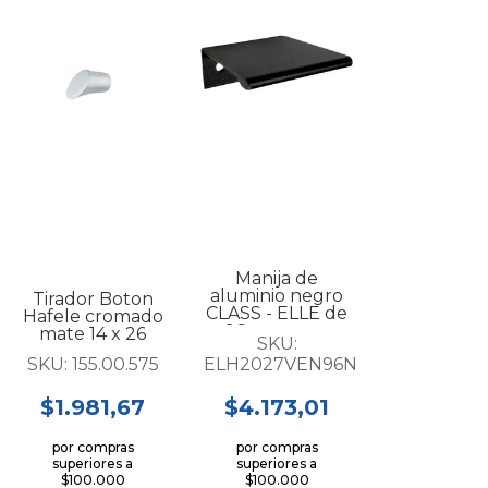
Manija de
aluminio negro
Tirador Boton
CLASS - ELLE de
Hafele cromado
96 mm. para
mate 14 x 26
SKU:
mueble...
mm....
SKU:
155.00.575
ELH2027VEN96N
$1.981,67
$4.173,01
por compras
por compras
superiores a
superiores a
$100.000
$100.000