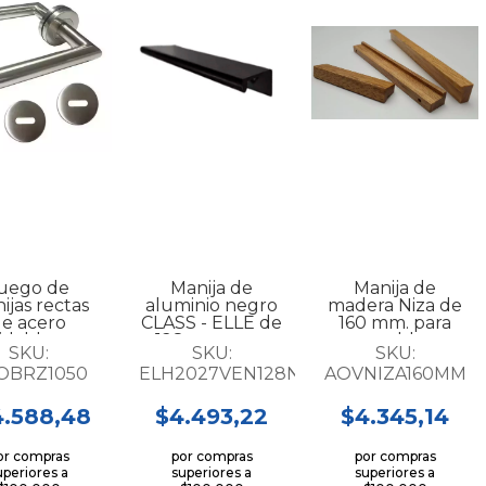
uego de
Manija de
Manija de
ijas rectas
aluminio negro
madera Niza de
e acero
CLASS - ELLE de
160 mm. para
idable para
128 mm. para
mueble...
SKU:
SKU:
SKU:
puerta...
mueble...
OBRZ1050
ELH2027VEN128N
AOVNIZA160MM
4.588,48
$4.493,22
$4.345,14
or compras
por compras
por compras
uperiores a
superiores a
superiores a