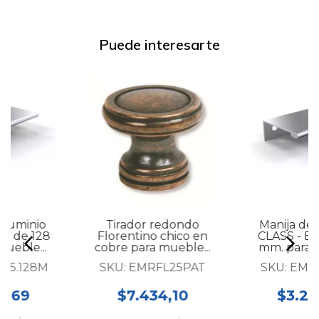
Puede interesarte
aluminio
Tirador redondo
Manija de 
LE de 128
Florentino chico en
CLASS - EL
ueble...
cobre para mueble...
mm. para m
15.128M
SKU:
EMRFL25PAT
SKU:
EMR
3,69
$7.434,10
$3.25