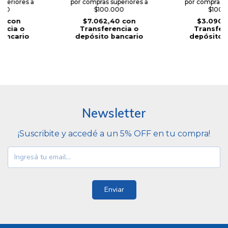
uperiores a
por compras superiores a
por compras s
000
$100.000
$100.
01
con
$7.062,40
con
$3.090,
encia o
Transferencia o
Transfer
bancario
depósito bancario
depósito 
Newsletter
¡Suscribite y accedé a un 5% OFF en tu compra!