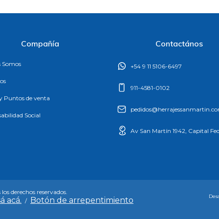
Compañía
Contactános
s Somos
+54 9 11 5106-6497
os
911-4581-0102
 y Puntos de venta
pedidos@herrajessanmartin.c
abilidad Social
Av San Martín 1942, Capital Fed
 los derechos reservados.
Desa
á acá.
Botón de arrepentimiento
/