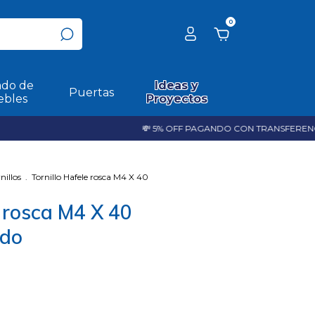
0
do de
Ideas y
Puertas
bles
Proyectos
💸 5% OFF PAGANDO CON TRANSFERENCIA 
nillos
.
Tornillo Hafele rosca M4 X 40
e rosca M4 X 40
ado