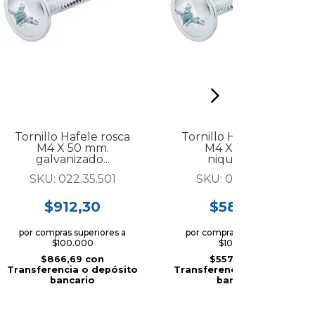
Tornillo Hafele rosca
Tornillo Hafele rosca
M4 X 50 mm.
M4 X 12 mm.
galvanizado...
niquelado...
SKU:
022.35.501
SKU:
022.35.127
$912,30
$586,90
por compras superiores a
por compras superiores a
$100.000
$100.000
$866,69
con
$557,56
con
Transferencia o depósito
Transferencia o depósito
bancario
bancario