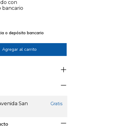
do con
o bancario
ia o depósito bancario
 Avenida San
Gratis
ucto