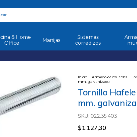
icina & Home
Sistemas
Arma
Manijas
Office
corredizos
mue
Inicio
.
Armado de muebles
.
Tor
mm. galvanizado
Tornillo Hafel
mm. galvaniz
SKU:
022.35.403
$1.127,30