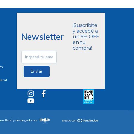
¡Suscribite
y accedé a
Newsletter
un 5% OFF
en tu
compra!
om
eral
rrollado y despegado por