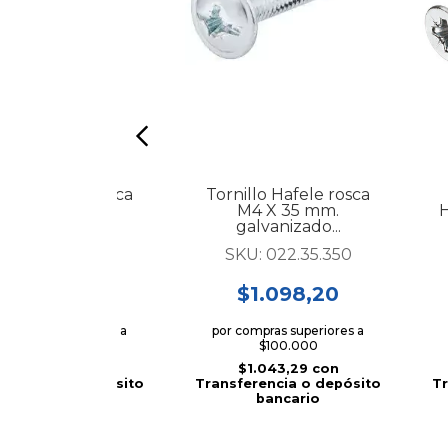
nillo Hafele rosca
Tornillo Hafele rosca
M4 X 30 mm.
M4 X 35 mm.
H
galvanizado...
galvanizado...
KU:
022.35.305
SKU:
022.35.350
$918,20
$1.098,20
 compras superiores a
por compras superiores a
$100.000
$100.000
$872,29
con
$1.043,29
con
ferencia o depósito
Transferencia o depósito
Tr
bancario
bancario