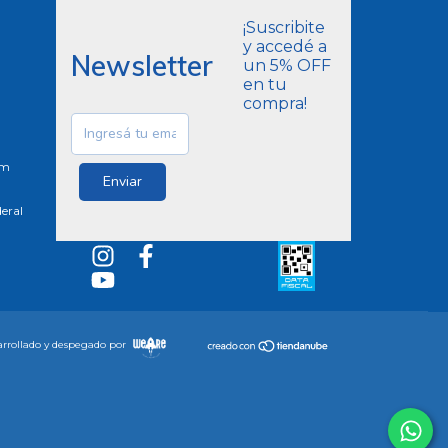
¡Suscribite
y accedé a
Newsletter
un 5% OFF
en tu
compra!
om
eral
rrollado y despegado por