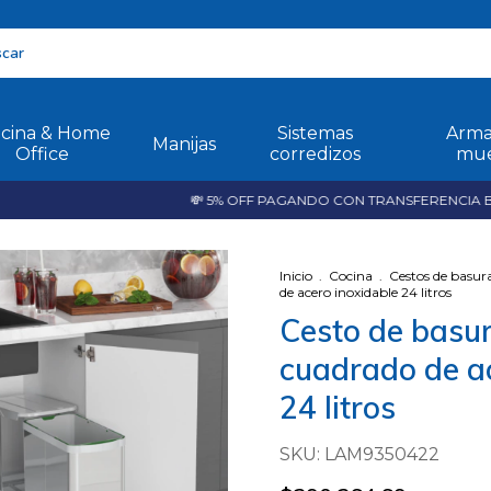
icina & Home
Sistemas
Arma
Manijas
Office
corredizos
mue
💸 5% OFF PAGANDO CON TRANSFERENCIA BANCA
Inicio
.
Cocina
.
Cestos de basur
de acero inoxidable 24 litros
Cesto de basur
cuadrado de ac
24 litros
SKU:
LAM9350422