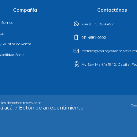
Compañía
Contactános
s Somos
+54 9 11 5106-6497
os
911-4581-0102
 y Puntos de venta
pedidos@herrajessanmartin.c
abilidad Social
Av San Martín 1942, Capital Fed
 los derechos reservados.
Desa
á acá.
Botón de arrepentimiento
/