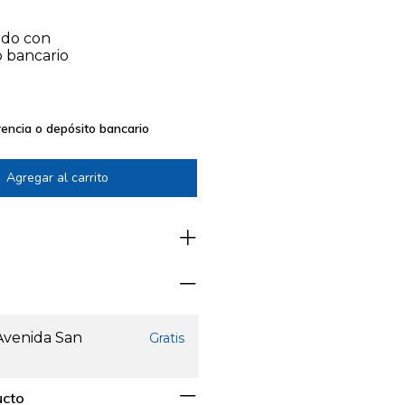
do con
o bancario
encia o depósito bancario
 Avenida San
Gratis
ucto