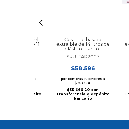
o de basura Hafele
Cesto de basura
aíble blanco de 11
extraíble de 14 litros de
ex
litros...
plástico blanco...
KU:
500.07.746
SKU:
FAR2007
109.509,75
$58.596
 compras superiores a
por compras superiores a
$100.000
$100.000
104.034,26
con
$55.666,20
con
ferencia o depósito
Transferencia o depósito
Tr
bancario
bancario