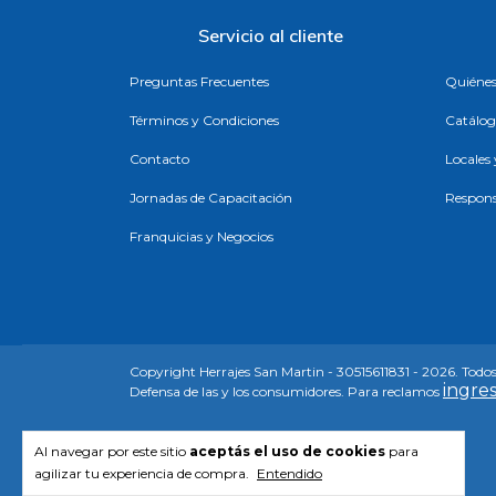
Servicio al cliente
Preguntas Frecuentes
Quiéne
Términos y Condiciones
Catálog
Contacto
Locales
Jornadas de Capacitación
Respons
Franquicias y Negocios
Copyright Herrajes San Martin - 30515611831 - 2026. Todos
ingres
Defensa de las y los consumidores. Para reclamos
Al navegar por este sitio
aceptás el uso de cookies
para
agilizar tu experiencia de compra.
Entendido