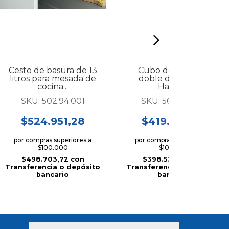
Cesto de basura de 13
Cubo de residuos
litros para mesada de
doble de 36 litros
cocina...
Hafele...
SKU:
502.94.001
SKU:
502.70.220
$524.951,28
$419.505,70
por compras superiores a
por compras superiores a
$100.000
$100.000
$498.703,72
con
$398.530,42
con
Transferencia o depósito
Transferencia o depósito
bancario
bancario