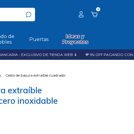
0
do de
Ideas y
Puertas
bles
Proyectos
RIA - EXCLUSIVO DE TIENDA WEB 📱
💸 5% OFF PAGANDO CON TRA
a
.
Cesto de basura extraíble cuadrado
a extraíble
ero inoxidable