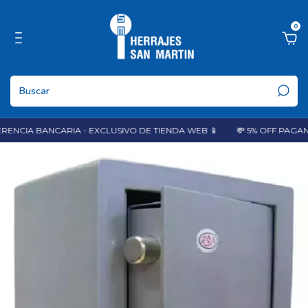
0
NCIA BANCARIA - EXCLUSIVO DE TIENDA WEB 📱
💸 5% OFF PAGAN