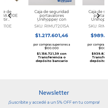
rte de
Caja de seguridad
Caja de s
ROA 1110E
portavalores
portava
tir...
Unihopper con
Unihopp
huella y clave...
clave
A1110E
SKU:
RIMU72015A
SKU:
RIM
$1.217.601,46
$989.3
por compras superiores a
por compras s
$100.000
$100.
$1.156.721,39
con
$939.836
Transferencia o
Transfer
depósito bancario
depósito 
Newsletter
¡Suscribite y accedé a un 5% OFF en tu compra!