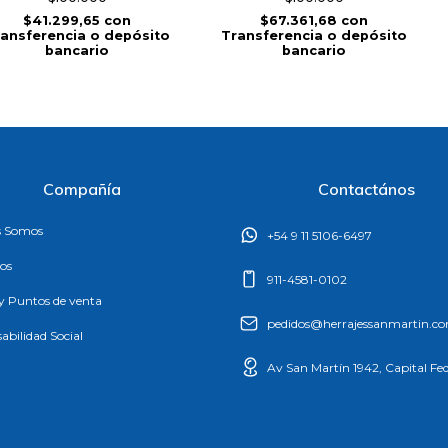
$41.299,65
con
$67.361,68
con
ansferencia o depósito
Transferencia o depósito
bancario
bancario
Compañía
Contactános
s Somos
+54 9 11 5106-6497
os
911-4581-0102
 y Puntos de venta
pedidos@herrajessanmartin.c
abilidad Social
Av San Martín 1942, Capital Fed