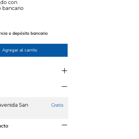
do con
o bancario
ncia o depósito bancario
 Avenida San
Gratis
ucto