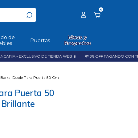
0
do de
Ideas y
Puertas
bles
Proyectos
RIA - EXCLUSIVO DE TIENDA WEB 📱
💸 5% OFF PAGANDO CON TRAN
Barral Doble Para Puerta 50 Cm
ara Puerta 50
Brillante