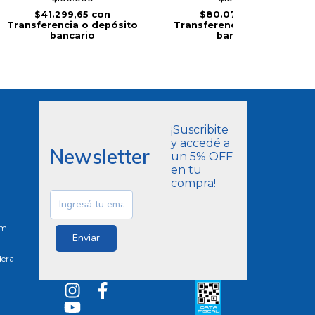
$41.299,65
con
$80.079,59
con
Transferencia o depósito
Transferencia o depósito
bancario
bancario
¡Suscribite
y accedé a
Newsletter
un 5% OFF
en tu
compra!
om
eral