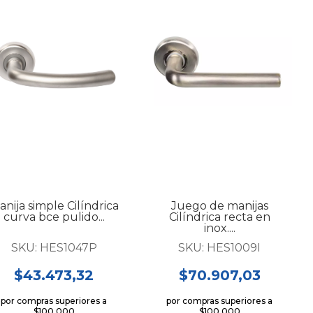
nija simple Cilíndrica
Juego de manijas
curva bce pulido...
Cilíndrica recta en
inox....
SKU:
HES1047P
SKU:
HES1009I
$43.473,32
$70.907,03
por compras superiores a
por compras superiores a
$100.000
$100.000