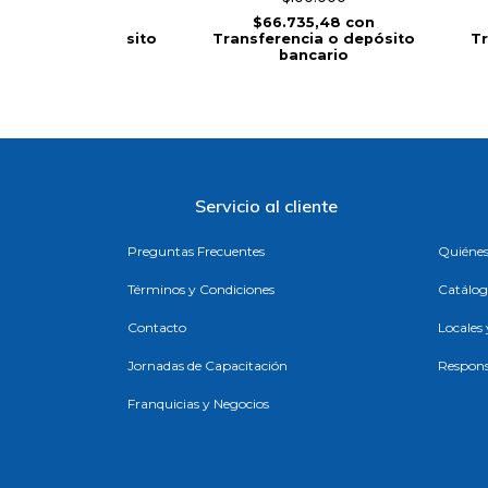
$56.134,73
con
$66.735,48
con
ferencia o depósito
Transferencia o depósito
Tr
bancario
bancario
Servicio al cliente
Preguntas Frecuentes
Quiéne
Términos y Condiciones
Catálog
Contacto
Locales
Jornadas de Capacitación
Respons
Franquicias y Negocios