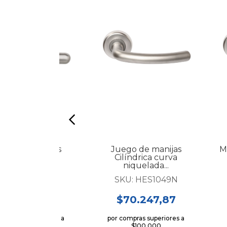
ego de manijas
Juego de manijas
Ma
ilíndrica recta
Cilíndrica curva
niquelada...
niquelada...
KU:
HES1009N
SKU:
HES1049N
$59.089,19
$70.247,87
 compras superiores a
por compras superiores a
$100.000
$100.000