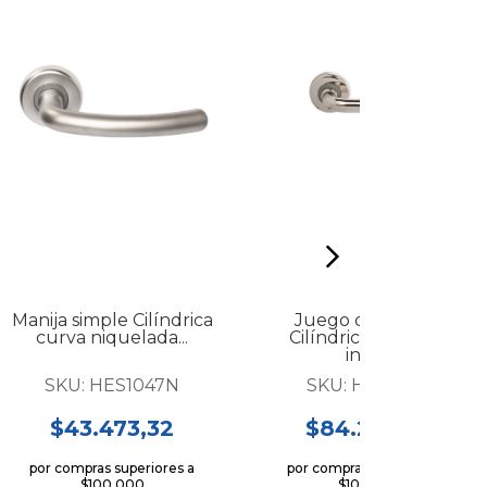
Manija simple Cilíndrica
Juego de manijas
curva niquelada...
Cilíndrica curva en
inox....
SKU:
HES1047N
SKU:
HES1049I
$43.473,32
$84.294,30
por compras superiores a
por compras superiores a
$100.000
$100.000