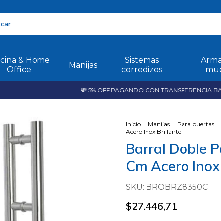
icina & Home
Sistemas
Arma
Manijas
Office
corredizos
mue
💸 5% OFF PAGANDO CON TRANSFERENCIA BANCA
Inicio
.
Manijas
.
Para puertas
.
Acero Inox Brillante
Barral Doble P
Cm Acero Inox 
SKU:
BROBRZ8350C
$27.446,71